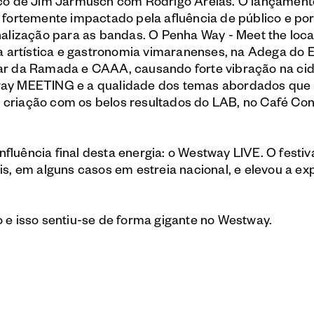
ico de Jim Jarmusch com Rodrigo Areias. O lançament
fortemente impactado pela afluência de público e po
alização para as bandas. O Penha Way - Meet the loca
a artística e gastronomia vimaranenses, na Adega do 
ar da Ramada e CAAA, causando forte vibração na ci
way MEETING e a qualidade dos temas abordados que
de criação com os belos resultados do LAB, no Café Co
nfluência final desta energia: o Westway LIVE. O festiv
s, em alguns casos em estreia nacional, e elevou a ex
e isso sentiu-se de forma gigante no Westway.
m presentes e por darem ao Westway a potência colet
ndação GDA, WHY Portugal, Audiogest, ETE, Laboratór