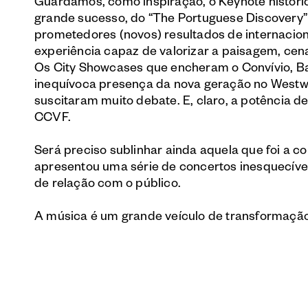
Guardamos, como inspiração, o Keynote histór
grande sucesso, do “The Portuguese Discovery” 
prometedores (novos) resultados de internacion
experiência capaz de valorizar a paisagem, cen
Os City Showcases que encheram o Convívio, B
inequívoca presença da nova geração no West
suscitaram muito debate. E, claro, a potência 
CCVF.
Será preciso sublinhar ainda aquela que foi a co
apresentou uma série de concertos inesquecívei
de relação com o público.
A música é um grande veículo de transformação 
Obrigado por acreditarem, obrigado por estare
movimenta.
Uma palavra especial aos nossos parceiros: Fu