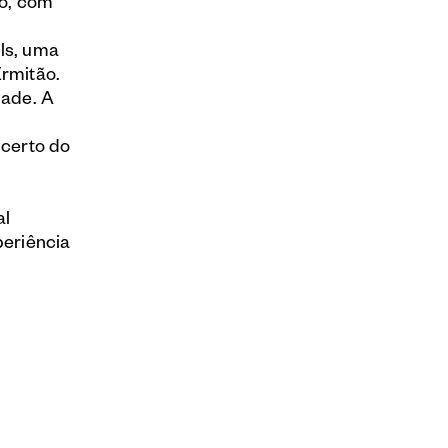
o, com
r
ls, uma
Ermitão.
dade. A
ncerto do
al
periência
iva que o
io da