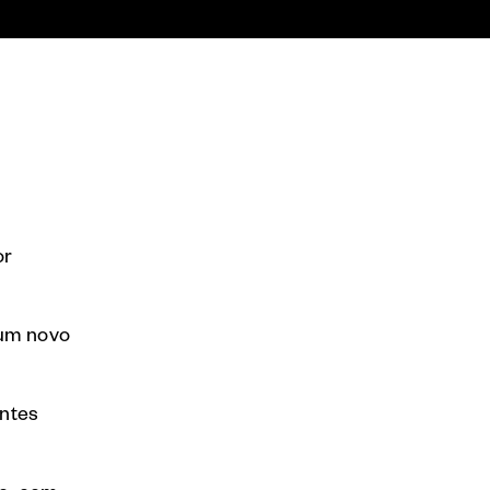
or
 um novo
antes