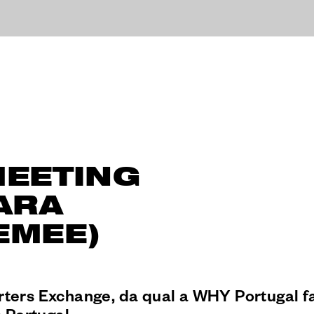
MEETING
ARA
EMEE)
ters Exchange, da qual a WHY Portugal f